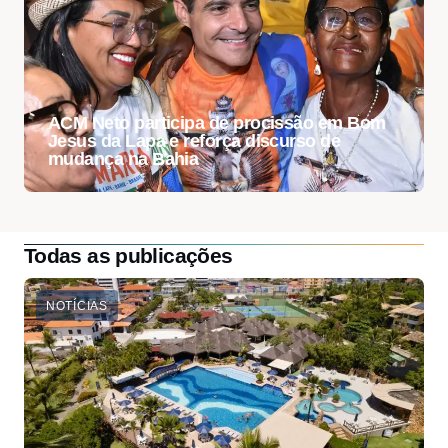
ACM Neto participa de procissão em Bom
Jesus da Lapa e reforça discurso de
mudança na Bahia
Todas as publicações
NOTÍCIAS