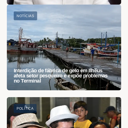
NOTÍCIAS
Interdição de fábrica de gelo em Ilhéus
afeta setor pesqueiro e expõe problemas
no Terminal
POLÍTICA