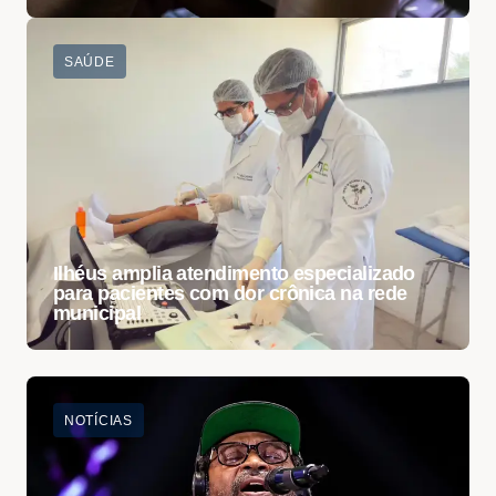
SAÚDE
Ilhéus amplia atendimento especializado
para pacientes com dor crônica na rede
municipal
NOTÍCIAS