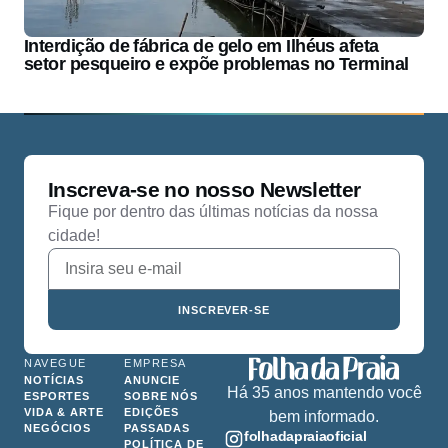
Interdição de fábrica de gelo em Ilhéus afeta
setor pesqueiro e expõe problemas no Terminal
Inscreva-se no nosso Newsletter
Fique por dentro das últimas notícias da nossa
cidade!
INSCREVER-SE
NAVEGUE
EMPRESA
NOTÍCIAS
ANUNCIE
Há 35 anos mantendo você
ESPORTES
SOBRE NÓS
VIDA & ARTE
EDIÇÕES
bem informado.
NEGÓCIOS
PASSADAS
folhadapraiaoficial
POLÍTICA DE