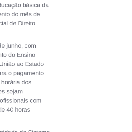
educação básica da
mento do mês de
ial de Direito
de junho, com
nto do Ensino
 União ao Estado
para o pagamento
 horária dos
res sejam
ofissionais com
de 40 horas