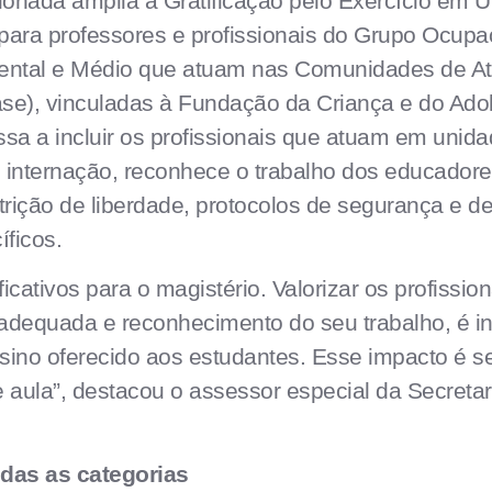
onada amplia a Gratificação pelo Exercício em 
para professores e profissionais do Grupo Ocup
ntal e Médio que atuam nas Comunidades de A
se), vinculadas à Fundação da Criança e do Ado
assa a incluir os profissionais que atuam em unid
 internação, reconhece o trabalho dos educado
rição de liberdade, protocolos de segurança e de
ficos.
icativos para o magistério. Valorizar os profissi
equada e reconhecimento do seu trabalho, é inv
sino oferecido aos estudantes. Esse impacto é s
e aula”, destacou o assessor especial da Secreta
odas as categorias