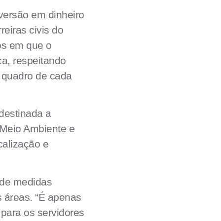
versão em dinheiro
eiras civis do
os em que o
ca, respeitando
o quadro de cada
 destinada a
 Meio Ambiente e
calização e
 de medidas
 áreas. “É apenas
para os servidores