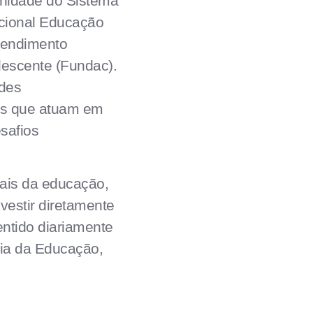
Unidade do Sistema
acional Educação
tendimento
lescente (Fundac).
ades
res que atuam em
safios
onais da educação,
estir diretamente
entido diariamente
ria da Educação,