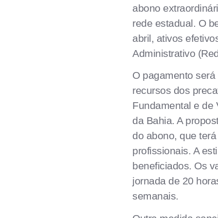
abono extraordinár
rede estadual. O b
abril, ativos efeti
Administrativo (Red
O pagamento será r
recursos dos prec
Fundamental e de V
da Bahia. A propo
do abono, que terá 
profissionais. A es
beneficiados. Os v
jornada de 20 hora
semanais.