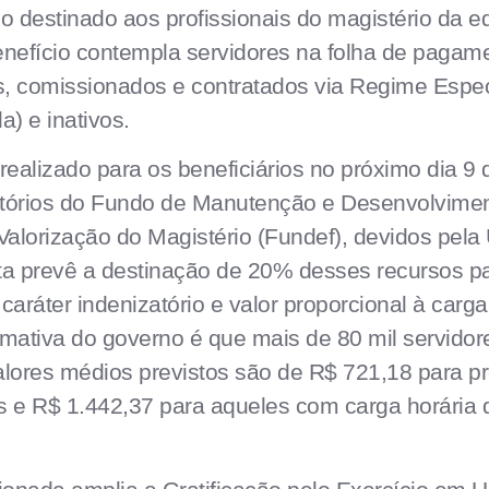
io destinado aos profissionais do magistério da 
enefício contempla servidores na folha de paga
vos, comissionados e contratados via Regime Espec
a) e inativos.
ealizado para os beneficiários no próximo dia 9 
atórios do Fundo de Manutenção e Desenvolvime
alorização do Magistério (Fundef), devidos pela
sta prevê a destinação de 20% desses recursos 
caráter indenizatório e valor proporcional à carga
timativa do governo é que mais de 80 mil servido
alores médios previstos são de R$ 721,18 para pr
s e R$ 1.442,37 para aqueles com carga horária 