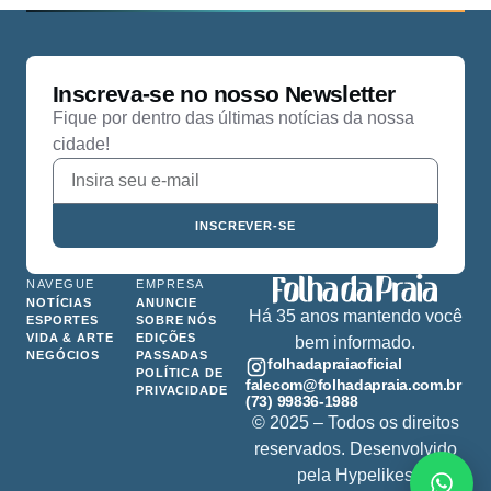
Inscreva-se no nosso Newsletter
Fique por dentro das últimas notícias da nossa
cidade!
INSCREVER-SE
NAVEGUE
EMPRESA
NOTÍCIAS
ANUNCIE
Há 35 anos mantendo você
ESPORTES
SOBRE NÓS
VIDA & ARTE
EDIÇÕES
bem informado.
NEGÓCIOS
PASSADAS
folhadapraiaoficial
POLÍTICA DE
falecom@folhadapraia.com.br
PRIVACIDADE
(73) 99836-1988
© 2025 – Todos os direitos
reservados. Desenvolvido
pela
Hypelikes