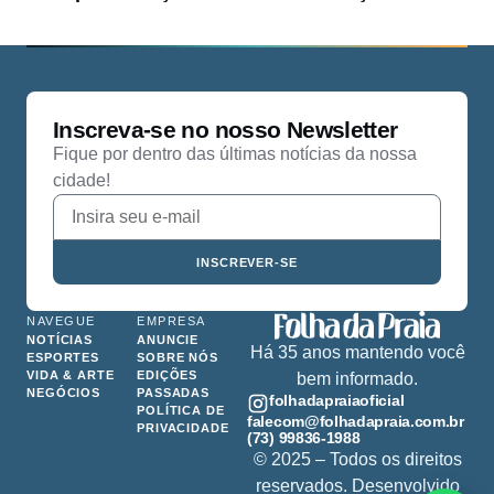
Inscreva-se no nosso Newsletter
Fique por dentro das últimas notícias da nossa
cidade!
INSCREVER-SE
NAVEGUE
EMPRESA
NOTÍCIAS
ANUNCIE
Há 35 anos mantendo você
ESPORTES
SOBRE NÓS
VIDA & ARTE
EDIÇÕES
bem informado.
NEGÓCIOS
PASSADAS
folhadapraiaoficial
POLÍTICA DE
falecom@folhadapraia.com.br
PRIVACIDADE
(73) 99836-1988
© 2025 – Todos os direitos
reservados. Desenvolvido