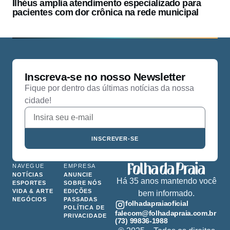
Ilhéus amplia atendimento especializado para
pacientes com dor crônica na rede municipal
Inscreva-se no nosso Newsletter
Fique por dentro das últimas notícias da nossa
cidade!
INSCREVER-SE
NAVEGUE
EMPRESA
NOTÍCIAS
ANUNCIE
Há 35 anos mantendo você
ESPORTES
SOBRE NÓS
VIDA & ARTE
EDIÇÕES
bem informado.
NEGÓCIOS
PASSADAS
folhadapraiaoficial
POLÍTICA DE
falecom@folhadapraia.com.br
PRIVACIDADE
(73) 99836-1988