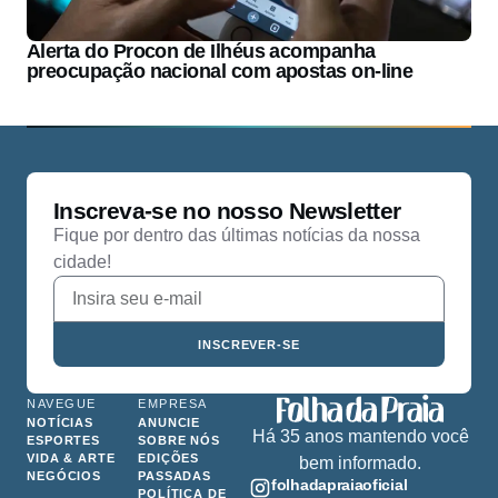
Alerta do Procon de Ilhéus acompanha
preocupação nacional com apostas on-line
Inscreva-se no nosso Newsletter
Fique por dentro das últimas notícias da nossa
cidade!
INSCREVER-SE
NAVEGUE
EMPRESA
NOTÍCIAS
ANUNCIE
Há 35 anos mantendo você
ESPORTES
SOBRE NÓS
VIDA & ARTE
EDIÇÕES
bem informado.
NEGÓCIOS
PASSADAS
folhadapraiaoficial
POLÍTICA DE