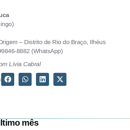
uca
ingo)
igem – Distrito de Rio do Braço, Ilhéus
 99846-8882 (WhatsApp)
om Lívia Cabral
6
ltimo mês