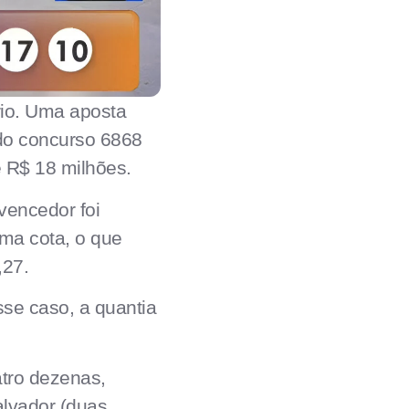
io. Uma aposta
 do concurso 6868
e R$ 18 milhões.
vencedor foi
uma cota, o que
,27.
sse caso, a quantia
atro dezenas,
lvador (duas