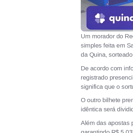
Um morador do Rec
simples feita em S
da Quina, sorteado
De acordo com info
registrado presenc
significa que o so
O outro bilhete pr
idêntica será divid
Além das apostas p
garantindo R$ 5.03