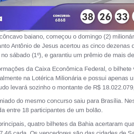
ôncavo baiano, começou o domingo (2) milionár
anto Antônio de Jesus acertou as cinco dezenas
 no sábado (1º), e garantiu um prêmio de mais d
rmações da Caixa Econômica Federal, o bilhete 
ialmente na Lotérica Milionária e possui apenas 
rtudo levará sozinho o montante de R$ 18.022.079
emiado do mesmo concurso saiu para Brasília. Ne
ida entre 18 participantes de um bolão.
rincipais, quatro bilhetes da Bahia acertaram qu
7,46 cada. Os vencedores são das cidades de Sa